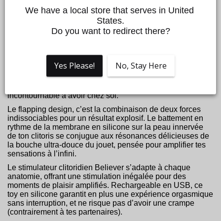
We have a local store that serves in United 
La force de Believer ? C’est son flapping design, bien sûr !
States.
Petit bijou de technologie capable de recréer les
Do you want to redirect there?
sensations du va-et-vient de la langue sur le clitoris, le
flapping design se distingue par sa caisse de résonance
spécialement pensée pour englober le clitoris à la
perfection, créant ainsi un écrin de plaisir et de symbiose
Yes Please!
No, Stay Here
hors du commun. Les mouvements générés par cette
technologie unique sont tout simplement inégalables avec
un gode ou un vibro, et ce qui fait de ce toy un
incontournable à avoir chez soi.
Le flapping design, c’est la combinaison de deux forces
indissociables pour un résultat explosif. Le battement en
rythme de la membrane en silicone sur la peau innervée
de ton clitoris se conjugue aux résonances délicieuses de
la bouche ultra-douce du jouet, pensée pour amplifier tes
sensations à l’infini.
Le stimulateur clitoridien Believer s’adapte à chaque
anatomie, offrant une stimulation inégalée pour des
moments de plaisir amplifiés. Rechargeable en USB, ce
toy en silicone garantit en plus une expérience orgasmique
sans interruption, et ne risque pas d’avoir une crampe
(contrairement à tes partenaires).