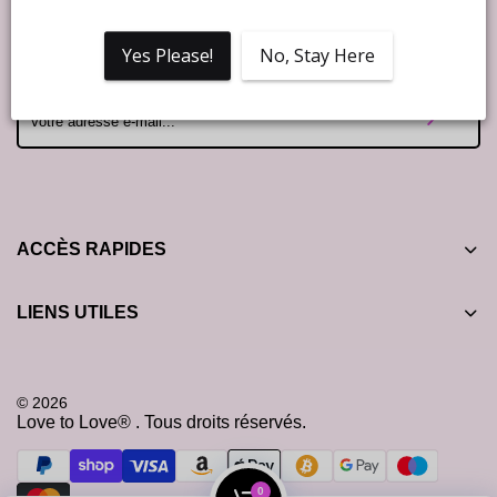
Rejoins notre Love to Love newsletter et profite de 10% de
Yes Please!
No, Stay Here
réduction sur ta première commande ! ❤️
ACCÈS RAPIDES
LIENS UTILES
© 2026
Love to Love® . Tous droits réservés.
0