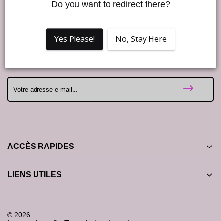
Do you want to redirect there?
Good Vibes !
Yes Please!
No, Stay Here
Rejoins notre Love to Love newsletter et profite de 10% de
réduction sur ta première commande ! ❤️
ACCÈS RAPIDES
LIENS UTILES
© 2026