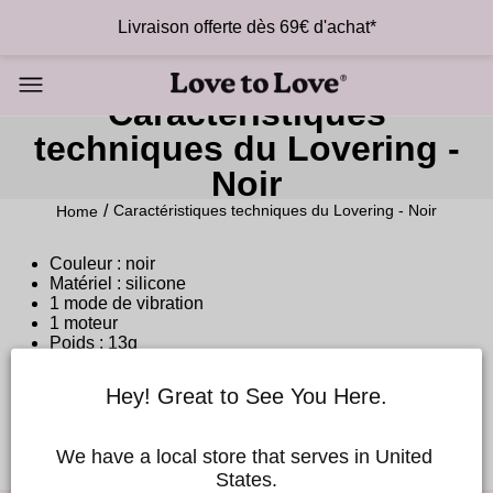
Livraison offerte dès 69€ d'achat*
Caractéristiques
techniques du Lovering -
Noir
Caractéristiques techniques du Lovering - Noir
Home
Couleur : noir
Matériel : silicone
1 mode de vibration
1 moteur
Poids : 13g
Dimensions : Ø 3,2 cm / 1,26 pouces
Piles : 2 x LR21 (incluses)
Hey! Great to See You Here.
Étanche
We have a local store that serves in United 
States.