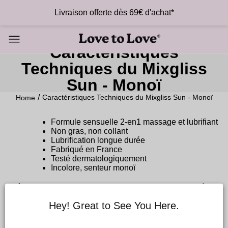
Livraison offerte dès 69€ d'achat*
Caractéristiques
Techniques du Mixgliss
Sun - Monoï
Caractéristiques Techniques du Mixgliss Sun - Monoï
Home
Formule sensuelle 2-en1 massage et lubrifiant
Non gras, non collant
Lubrification longue durée
Fabriqué en France
Testé dermatologiquement
Incolore, senteur monoï
Précautions
: en cas de contact avec les yeux, rincer à
l’eau. En cas de réaction allergique, arrêter l’utilisation.
Hey! Great to See You Here.
Tenir à l’abri de la lumière & la chaleur.
Ingrédients
: Cyclopentasiloxane, Dimethicone, Parfum,