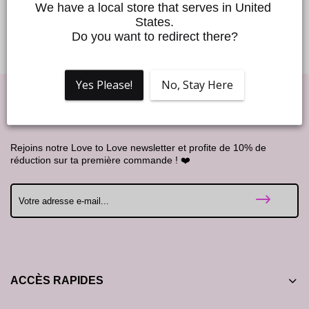
Hydroxycitronellal, Amyl Cinnamal, Hexyl Cinnamal,
We have a local store that serves in United 
Linalool, Alpha-Isomethyl Ionone, Geraniol.
States.
Do you want to redirect there?
Yes Please!
No, Stay Here
Good Vibes !
Rejoins notre Love to Love newsletter et profite de 10% de
réduction sur ta première commande ! ❤️
ACCÈS RAPIDES