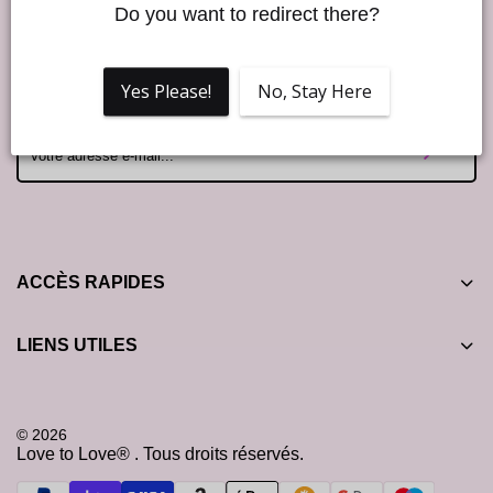
Do you want to redirect there?
Good Vibes !
Rejoins notre Love to Love newsletter et profite de 10% de
Yes Please!
No, Stay Here
réduction sur ta première commande ! ❤️
ACCÈS RAPIDES
LIENS UTILES
© 2026
Love to Love® . Tous droits réservés.