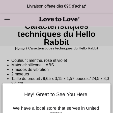
Livraison offerte dès 69€ d'achat*
Caractéristiques
techniques du Hello
Rabbit
Caractéristiques techniques du Hello Rabbit
Home
Couleur : menthe, rose et violet
Matériel: silicone + ABS
7 modes de vibration
2 moteurs
Taille du produit : 9,65 x 3,15 x 1,57 pouces / 24,5 x 8,0
x 4 cm
Poids : 242g
Rechargeable par USB
Hey! Great to See You Here.
2 boutons
100% étanche
We have a local store that serves in United 