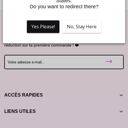
States.
Do you want to redirect there?
Yes Please!
No, Stay Here
Good Vibes !
Rejoins notre Love to Love newsletter et profite de 10% de
réduction sur ta première commande ! ❤️
ACCÈS RAPIDES
LIENS UTILES