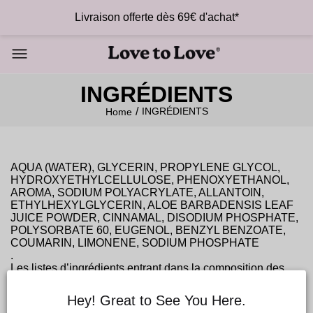
Livraison offerte dès 69€ d'achat*
INGRÉDIENTS
INGRÉDIENTS
Home
AQUA (WATER), GLYCERIN, PROPYLENE GLYCOL,
HYDROXYETHYLCELLULOSE, PHENOXYETHANOL,
AROMA, SODIUM POLYACRYLATE, ALLANTOIN,
ETHYLHEXYLGLYCERIN, ALOE BARBADENSIS LEAF
JUICE POWDER, CINNAMAL, DISODIUM PHOSPHATE,
POLYSORBATE 60, EUGENOL, BENZYL BENZOATE,
COUMARIN, LIMONENE, SODIUM PHOSPHATE
.
Les listes d’ingrédients entrant dans la composition des
produits de notre marque sont régulièrement mises à jour.
Avant d’utiliser un produit, vous êtes invités à lire la liste
Hey! Great to See You Here.
d’ingrédients figurant sur son emballage.