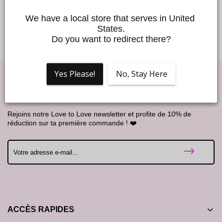
En cas de contact avec les yeux, rincer à l’eau. En cas de
réaction allergique, arrêter l’utilisation. Tenir à l’abri de la
We have a local store that serves in United 
lumière & la chaleur.
States.
Do you want to redirect there?
Yes Please!
No, Stay Here
Good Vibes !
Rejoins notre Love to Love newsletter et profite de 10% de
réduction sur ta première commande ! ❤️
ACCÈS RAPIDES