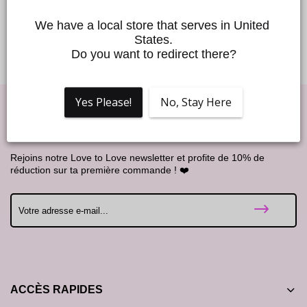
En cas de contact avec les yeux, rincer à l’eau. En cas de
réaction allergique, arrêter l’utilisation. Tenir à l’abri de la
We have a local store that serves in United 
lumière & la chaleur.
States.
Do you want to redirect there?
Yes Please!
No, Stay Here
Good Vibes !
Rejoins notre Love to Love newsletter et profite de 10% de
réduction sur ta première commande ! ❤️
ACCÈS RAPIDES