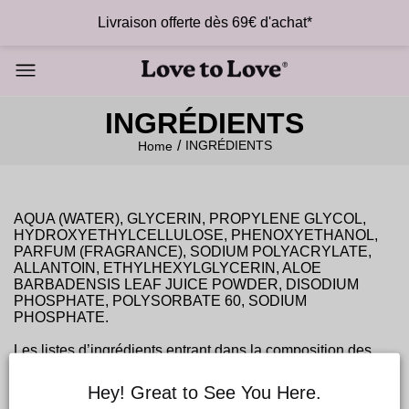
Livraison offerte dès 69€ d'achat*
INGRÉDIENTS
INGRÉDIENTS
Home
AQUA (WATER), GLYCERIN, PROPYLENE GLYCOL,
HYDROXYETHYLCELLULOSE, PHENOXYETHANOL,
PARFUM (FRAGRANCE), SODIUM POLYACRYLATE,
ALLANTOIN, ETHYLHEXYLGLYCERIN, ALOE
BARBADENSIS LEAF JUICE POWDER, DISODIUM
PHOSPHATE, POLYSORBATE 60, SODIUM
PHOSPHATE.
Les listes d’ingrédients entrant dans la composition des
produits de notre marque sont régulièrement mises à jour.
Avant d’utiliser un produit, vous êtes invités à lire la liste
Hey! Great to See You Here.
d’ingrédients figurant sur son emballage.